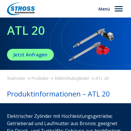
Zum
Menü
Inhalt
springen
ATL 20
Jetzt Anfragen
Startseite
Produkte
Elektrohubzylinder
ATL 20
→
→
→
Produktinformationen –
ATL 20
Elektrischer Zylinder mit Hochleistungsgetriebe;
Getrieberad und Laufmutter aus Bronze; geeignet
für Druck- und Zugkräfte; Gehäuse aus hochfestem