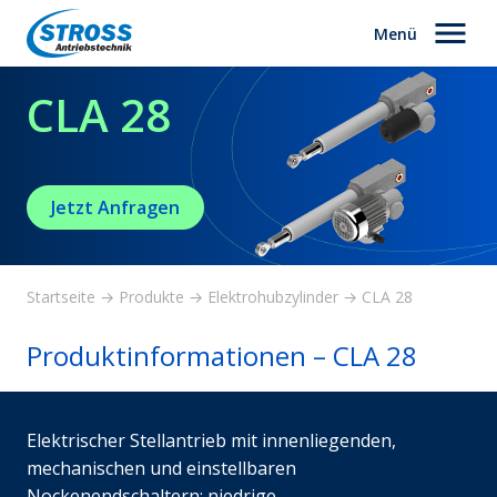
Zum
Menü
Inhalt
springen
CLA 28
Jetzt Anfragen
Startseite
Produkte
Elektrohubzylinder
CLA 28
→
→
→
Produktinformationen –
CLA 28
Elektrischer Stellantrieb mit innenliegenden,
mechanischen und einstellbaren
Nockenendschaltern; niedrige